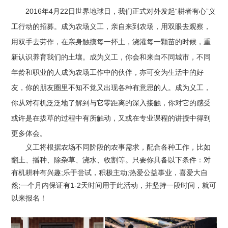
2016年4月22日世界地球日，我们正式对外发起“耕者有心”义
工行动的招募。成为农场义工，亲自来到农场，用双眼去观察，
用双手去劳作，在亲身触摸每一抔土，浇灌每一颗苗的时候，重
新认识养育我们的土壤。成为义工，你会和来自不同城市，不同
年龄和职业的人成为农场工作中的伙伴，亦可变为生活中的好
友，你的朋友圈里不知不觉又出现各种有意思的人。成为义工，
你从对有机泛泛地了解到与它零距离的深入接触，你对它的感受
或许是在拔草的过程中有所触动，又或在专业课程的讲授中得到
更多体会。
义工将根据农场不同阶段的农事需求，配合各种工作，比如
翻土、播种、除杂草、浇水、收割等。只要你具备以下条件：对
有机耕种有兴趣;乐于尝试，积极主动;热爱公益事业，喜爱大自
然;一个月内保证有1-2天时间用于此活动，并坚持一段时间，就可
以来报名！